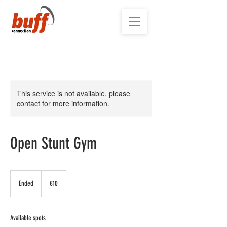
This service is not available, please
contact for more information.
Open Stunt Gym
10
euros
Ended
E
€10
n
d
e
Available spots
d